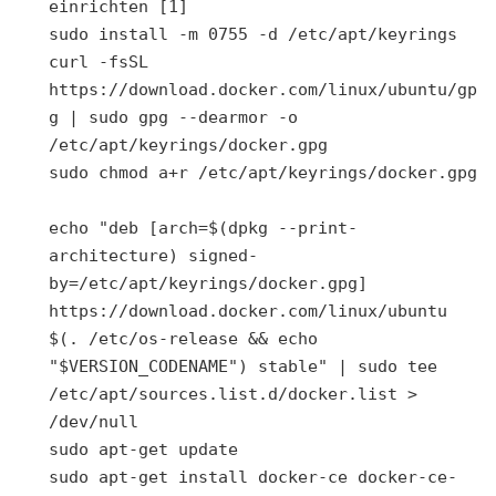
einrichten [1]

sudo install -m 0755 -d /etc/apt/keyrings

curl -fsSL 
https://download.docker.com/linux/ubuntu/gp
g | sudo gpg --dearmor -o 
/etc/apt/keyrings/docker.gpg

sudo chmod a+r /etc/apt/keyrings/docker.gpg

echo "deb [arch=$(dpkg --print-
architecture) signed-
by=/etc/apt/keyrings/docker.gpg] 
https://download.docker.com/linux/ubuntu 
$(. /etc/os-release && echo 
"$VERSION_CODENAME") stable" | sudo tee 
/etc/apt/sources.list.d/docker.list > 
/dev/null

sudo apt-get update

sudo apt-get install docker-ce docker-ce-