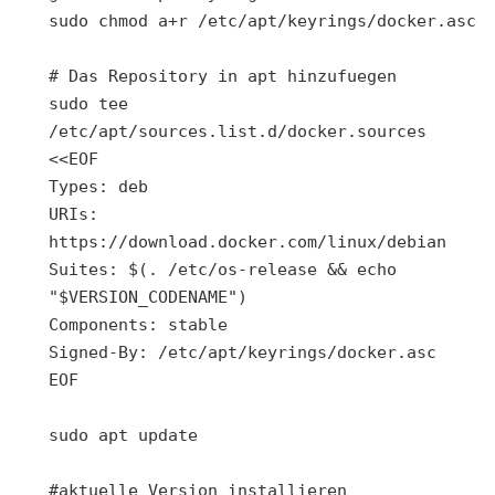
sudo chmod a+r /etc/apt/keyrings/docker.asc

# Das Repository in apt hinzufuegen

sudo tee 
/etc/apt/sources.list.d/docker.sources 
<<EOF

Types: deb

URIs: 
https://download.docker.com/linux/debian

Suites: $(. /etc/os-release && echo 
"$VERSION_CODENAME")

Components: stable

Signed-By: /etc/apt/keyrings/docker.asc

EOF

sudo apt update

#aktuelle Version installieren
