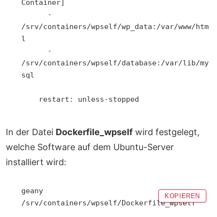
Container]

      - 
/srv/containers/wpself/wp_data:/var/www/htm
l

      - 
/srv/containers/wpself/database:/var/lib/my
sql

    restart: unless-stopped

In der Datei
Dockerfile_wpself
wird festgelegt,
welche Software auf dem Ubuntu-Server
installiert wird:
geany 
KOPIEREN
/srv/containers/wpself/Dockerfile_wpself