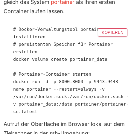
gleich das System
portainer
als Ihren ersten
Container laufen lassen.
# Docker-Verwaltungstool portainer 
KOPIEREN
installieren

# persistenten Speicher für Portainer 
erstellen

docker volume create portainer_data

# Portainer-Container starten

docker run -d -p 8000:8000 -p 9443:9443 --
name portainer --restart=always -v 
/var/run/docker.sock:/var/run/docker.sock -
v portainer_data:/data portainer/portainer-
ce:latest
Aufruf der Oberfläche im Browser lokal auf dem
Zielrechner in der ssh-Umgebung: