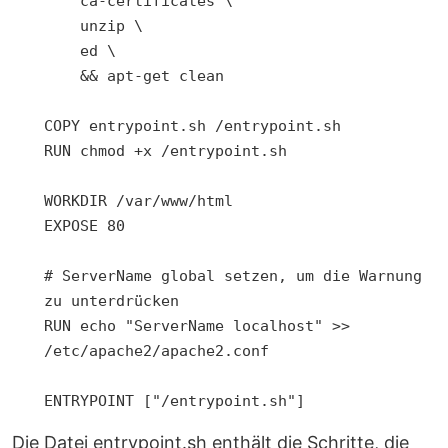
    ca-certificates \

    unzip \

    ed \

    && apt-get clean

COPY entrypoint.sh /entrypoint.sh

RUN chmod +x /entrypoint.sh

WORKDIR /var/www/html

EXPOSE 80

# ServerName global setzen, um die Warnung 
zu unterdrücken

RUN echo "ServerName localhost" >> 
/etc/apache2/apache2.conf

ENTRYPOINT ["/entrypoint.sh"]
Die Datei entrypoint.sh enthält die Schritte, die