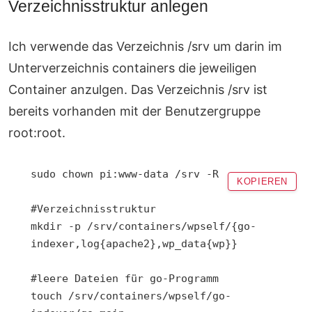
Verzeichnisstruktur anlegen
Ich verwende das Verzeichnis /srv um darin im
Unterverzeichnis containers die jeweiligen
Container anzulgen. Das Verzeichnis /srv ist
bereits vorhanden mit der Benutzergruppe
root:root.
sudo chown pi:www-data /srv -R

KOPIEREN
#Verzeichnisstruktur

mkdir -p /srv/containers/wpself/{go-
indexer,log{apache2},wp_data{wp}}

#leere Dateien für go-Programm

touch /srv/containers/wpself/go-