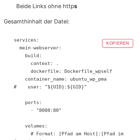
Beide Links ohne http
s
Gesamthinhalt der Datei:
services:

KOPIEREN
  mein-webserver:

    build:

      context: .

      dockerfile: Dockerfile_wpself

    container_name: ubuntu_wp_pma

#    user: "${UID}:${GID}"

    ports:

      - "8080:80"

    volumes:

      # Format: [Pfad am Host]:[Pfad im 