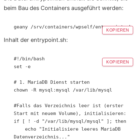
beim Bau des Containers ausgeführt werden:
geany /srv/containers/wpself/entrypoint.sh
KOPIEREN
Inhalt der entrypoint.sh:
#!/bin/bash

KOPIEREN
set -e

# 1. MariaDB Dienst starten

chown -R mysql:mysql /var/lib/mysql

#Falls das Verzeichnis leer ist (erster 
Start mit neuem Volume), initialisieren:

if [ ! -d "/var/lib/mysql/mysql" ]; then

    echo "Initialisiere leeres MariaDB 
Datenverzeichnis..."
