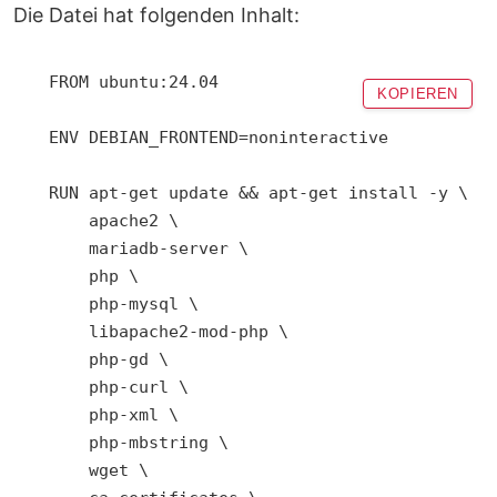
Die Datei hat folgenden Inhalt:
FROM ubuntu:24.04

KOPIEREN
ENV DEBIAN_FRONTEND=noninteractive

RUN apt-get update && apt-get install -y \

    apache2 \

    mariadb-server \

    php \

    php-mysql \

    libapache2-mod-php \

    php-gd \

    php-curl \

    php-xml \

    php-mbstring \

    wget \
