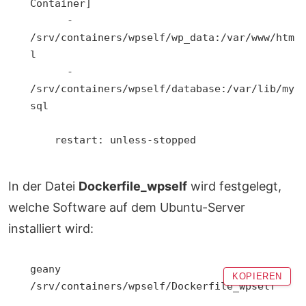
Container]

      - 
/srv/containers/wpself/wp_data:/var/www/htm
l

      - 
/srv/containers/wpself/database:/var/lib/my
sql

    restart: unless-stopped

In der Datei
Dockerfile_wpself
wird festgelegt,
welche Software auf dem Ubuntu-Server
installiert wird:
geany 
KOPIEREN
/srv/containers/wpself/Dockerfile_wpself