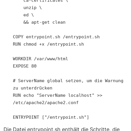
    ca-certificates \

    unzip \

    ed \

    && apt-get clean

COPY entrypoint.sh /entrypoint.sh

RUN chmod +x /entrypoint.sh

WORKDIR /var/www/html

EXPOSE 80

# ServerName global setzen, um die Warnung 
zu unterdrücken

RUN echo "ServerName localhost" >> 
/etc/apache2/apache2.conf

ENTRYPOINT ["/entrypoint.sh"]
Die Datei entrypoint.sh enthält die Schritte, die