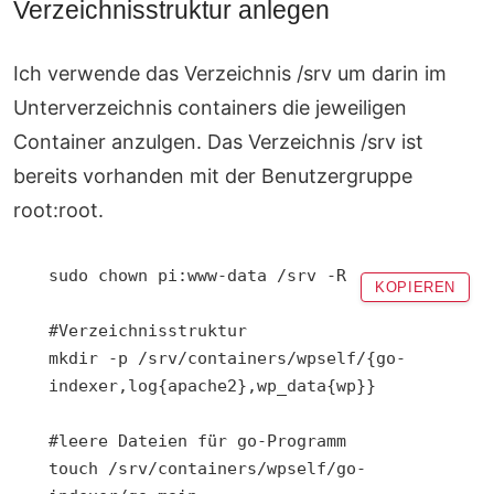
Verzeichnisstruktur anlegen
Ich verwende das Verzeichnis /srv um darin im
Unterverzeichnis containers die jeweiligen
Container anzulgen. Das Verzeichnis /srv ist
bereits vorhanden mit der Benutzergruppe
root:root.
sudo chown pi:www-data /srv -R

KOPIEREN
#Verzeichnisstruktur

mkdir -p /srv/containers/wpself/{go-
indexer,log{apache2},wp_data{wp}}

#leere Dateien für go-Programm

touch /srv/containers/wpself/go-