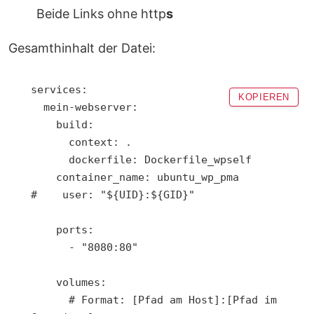
Beide Links ohne http
s
Gesamthinhalt der Datei:
services:

KOPIEREN
  mein-webserver:

    build:

      context: .

      dockerfile: Dockerfile_wpself

    container_name: ubuntu_wp_pma

#    user: "${UID}:${GID}"

    ports:

      - "8080:80"

    volumes:

      # Format: [Pfad am Host]:[Pfad im 