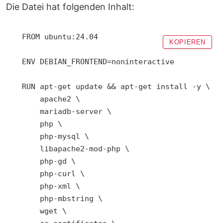
Die Datei hat folgenden Inhalt:
FROM ubuntu:24.04

KOPIEREN
ENV DEBIAN_FRONTEND=noninteractive

RUN apt-get update && apt-get install -y \

    apache2 \

    mariadb-server \

    php \

    php-mysql \

    libapache2-mod-php \

    php-gd \

    php-curl \

    php-xml \

    php-mbstring \

    wget \
