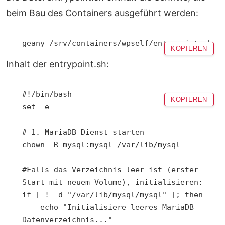
beim Bau des Containers ausgeführt werden:
geany /srv/containers/wpself/entrypoint.sh
KOPIEREN
Inhalt der entrypoint.sh:
#!/bin/bash

KOPIEREN
set -e

# 1. MariaDB Dienst starten

chown -R mysql:mysql /var/lib/mysql

#Falls das Verzeichnis leer ist (erster 
Start mit neuem Volume), initialisieren:

if [ ! -d "/var/lib/mysql/mysql" ]; then

    echo "Initialisiere leeres MariaDB 
Datenverzeichnis..."
