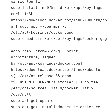
einrichten [1]

sudo install -m 0755 -d /etc/apt/keyrings

curl -fsSL 
https://download.docker.com/linux/ubuntu/gp
g | sudo gpg --dearmor -o 
/etc/apt/keyrings/docker.gpg

sudo chmod a+r /etc/apt/keyrings/docker.gpg

echo "deb [arch=$(dpkg --print-
architecture) signed-
by=/etc/apt/keyrings/docker.gpg] 
https://download.docker.com/linux/ubuntu 
$(. /etc/os-release && echo 
"$VERSION_CODENAME") stable" | sudo tee 
/etc/apt/sources.list.d/docker.list > 
/dev/null

sudo apt-get update

sudo apt-get install docker-ce docker-ce-