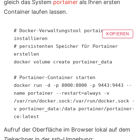
gleich das System
portainer
als Ihren ersten
Container laufen lassen.
# Docker-Verwaltungstool portainer 
KOPIEREN
installieren

# persistenten Speicher für Portainer 
erstellen

docker volume create portainer_data

# Portainer-Container starten

docker run -d -p 8000:8000 -p 9443:9443 --
name portainer --restart=always -v 
/var/run/docker.sock:/var/run/docker.sock -
v portainer_data:/data portainer/portainer-
ce:latest
Aufruf der Oberfläche im Browser lokal auf dem
Zielrechner in der ssh-Umgebung: