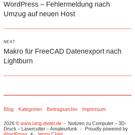
WordPress – Fehlermeldung nach
Previous
Umzug auf neuen Host
post:
NEXT
Makro für FreeCAD Datenexport nach
Next
Lightburn
post:
Blog
Kategorien
Beitragsarchiv
Impressum
2026 ©
www.lang-dieter.de
Notizen zu Computer – 3D-
Druck – Lasercutter – Amateurfunk
Proudly powered by
WordPress
Jenny Child