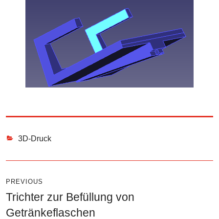
Categories
3D-Druck
Beitragsnavigation
PREVIOUS
Trichter zur Befüllung von
Previous
Getränkeflaschen
post: